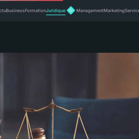
ctu
Business
Formation
Juridique
Management
Marketing
Servic