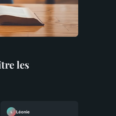
tre les
Léonie
L