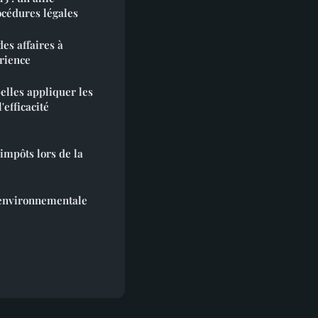
océdures légales
es affaires à
érience
lles appliquer les
'efficacité
impôts lors de la
 environnementale