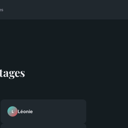
es
tages
Léonie
L