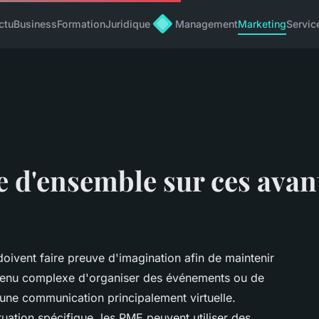
ctu
Business
Formation
Juridique
Management
Marketing
Servic
e d'ensemble sur ces avan
oivent faire preuve d'imagination afin de maintenir
 devenu complexe d'organiser des événements ou de
 une communication principalement virtuelle.
tuation spécifique, les PME peuvent utiliser des