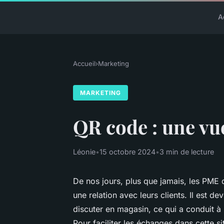
A
Accueil
›
Marketing
MARKETING
QR code : une vu
Léonie
•
15 octobre 2024
•
3 min de lecture
De nos jours, plus que jamais, les PME d
une relation avec leurs clients. Il est
discuter en magasin, ce qui a conduit à
Pour faciliter les échanges dans cette si